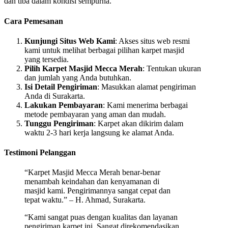
dan tiba dalam kondisi sempurna.
Cara Pemesanan
Kunjungi Situs Web Kami
: Akses situs web resmi
kami untuk melihat berbagai pilihan karpet masjid
yang tersedia.
Pilih Karpet Masjid Mecca Merah
: Tentukan ukuran
dan jumlah yang Anda butuhkan.
Isi Detail Pengiriman
: Masukkan alamat pengiriman
Anda di Surakarta.
Lakukan Pembayaran
: Kami menerima berbagai
metode pembayaran yang aman dan mudah.
Tunggu Pengiriman
: Karpet akan dikirim dalam
waktu 2-3 hari kerja langsung ke alamat Anda.
Testimoni Pelanggan
“Karpet Masjid Mecca Merah benar-benar
menambah keindahan dan kenyamanan di
masjid kami. Pengirimannya sangat cepat dan
tepat waktu.” – H. Ahmad, Surakarta.
“Kami sangat puas dengan kualitas dan layanan
pengiriman karpet ini. Sangat direkomendasikan