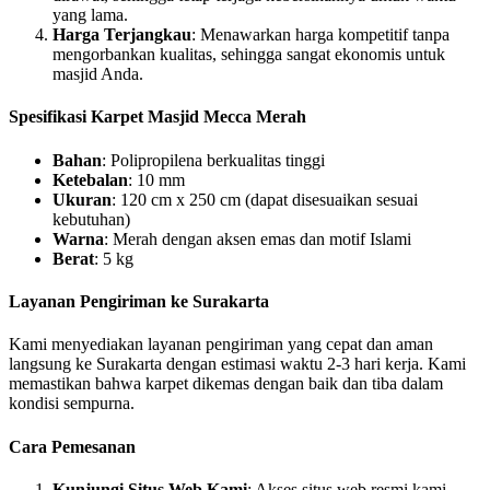
yang lama.
Harga Terjangkau
: Menawarkan harga kompetitif tanpa
mengorbankan kualitas, sehingga sangat ekonomis untuk
masjid Anda.
Spesifikasi Karpet Masjid Mecca Merah
Bahan
: Polipropilena berkualitas tinggi
Ketebalan
: 10 mm
Ukuran
: 120 cm x 250 cm (dapat disesuaikan sesuai
kebutuhan)
Warna
: Merah dengan aksen emas dan motif Islami
Berat
: 5 kg
Layanan Pengiriman ke Surakarta
Kami menyediakan layanan pengiriman yang cepat dan aman
langsung ke Surakarta dengan estimasi waktu 2-3 hari kerja. Kami
memastikan bahwa karpet dikemas dengan baik dan tiba dalam
kondisi sempurna.
Cara Pemesanan
Kunjungi Situs Web Kami
: Akses situs web resmi kami