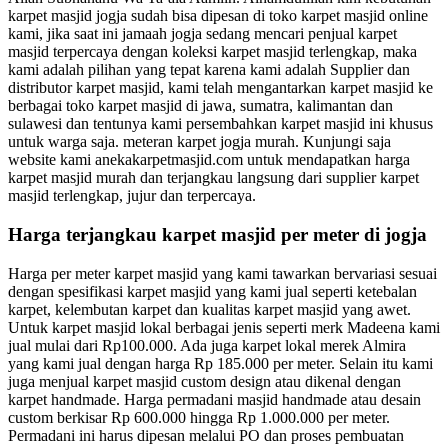
karpet masjid jogja sudah bisa dipesan di toko karpet masjid online
kami, jika saat ini jamaah jogja sedang mencari penjual karpet
masjid terpercaya dengan koleksi karpet masjid terlengkap, maka
kami adalah pilihan yang tepat karena kami adalah Supplier dan
distributor karpet masjid, kami telah mengantarkan karpet masjid ke
berbagai toko karpet masjid di jawa, sumatra, kalimantan dan
sulawesi dan tentunya kami persembahkan karpet masjid ini khusus
untuk warga saja. meteran karpet jogja murah. Kunjungi saja
website kami anekakarpetmasjid.com untuk mendapatkan harga
karpet masjid murah dan terjangkau langsung dari supplier karpet
masjid terlengkap, jujur ​​dan terpercaya.
Harga terjangkau karpet masjid per meter di jogja
Harga per meter karpet masjid yang kami tawarkan bervariasi sesuai
dengan spesifikasi karpet masjid yang kami jual seperti ketebalan
karpet, kelembutan karpet dan kualitas karpet masjid yang awet.
Untuk karpet masjid lokal berbagai jenis seperti merk Madeena kami
jual mulai dari Rp100.000. Ada juga karpet lokal merek Almira
yang kami jual dengan harga Rp 185.000 per meter. Selain itu kami
juga menjual karpet masjid custom design atau dikenal dengan
karpet handmade. Harga permadani masjid handmade atau desain
custom berkisar Rp 600.000 hingga Rp 1.000.000 per meter.
Permadani ini harus dipesan melalui PO dan proses pembuatan