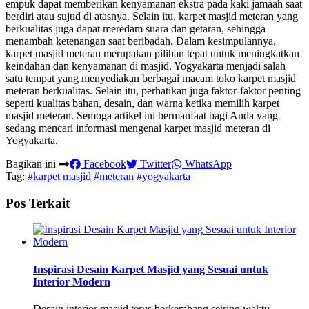
empuk dapat memberikan kenyamanan ekstra pada kaki jamaah saat
berdiri atau sujud di atasnya. Selain itu, karpet masjid meteran yang
berkualitas juga dapat meredam suara dan getaran, sehingga
menambah ketenangan saat beribadah. Dalam kesimpulannya,
karpet masjid meteran merupakan pilihan tepat untuk meningkatkan
keindahan dan kenyamanan di masjid. Yogyakarta menjadi salah
satu tempat yang menyediakan berbagai macam toko karpet masjid
meteran berkualitas. Selain itu, perhatikan juga faktor-faktor penting
seperti kualitas bahan, desain, dan warna ketika memilih karpet
masjid meteran. Semoga artikel ini bermanfaat bagi Anda yang
sedang mencari informasi mengenai karpet masjid meteran di
Yogyakarta.
Bagikan ini
Facebook
Twitter
WhatsApp
Tag:
#karpet masjid
#meteran
#yogyakarta
Pos Terkait
Inspirasi Desain Karpet Masjid yang Sesuai untuk
Interior Modern
Desain interior masjid terus berkembang seiring waktu,