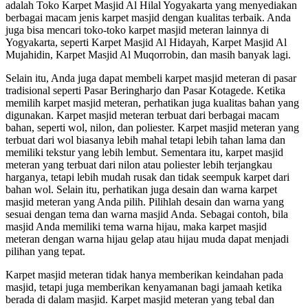
adalah Toko Karpet Masjid Al Hilal Yogyakarta yang menyediakan
berbagai macam jenis karpet masjid dengan kualitas terbaik. Anda
juga bisa mencari toko-toko karpet masjid meteran lainnya di
Yogyakarta, seperti Karpet Masjid Al Hidayah, Karpet Masjid Al
Mujahidin, Karpet Masjid Al Muqorrobin, dan masih banyak lagi.
Selain itu, Anda juga dapat membeli karpet masjid meteran di pasar
tradisional seperti Pasar Beringharjo dan Pasar Kotagede. Ketika
memilih karpet masjid meteran, perhatikan juga kualitas bahan yang
digunakan. Karpet masjid meteran terbuat dari berbagai macam
bahan, seperti wol, nilon, dan poliester. Karpet masjid meteran yang
terbuat dari wol biasanya lebih mahal tetapi lebih tahan lama dan
memiliki tekstur yang lebih lembut. Sementara itu, karpet masjid
meteran yang terbuat dari nilon atau poliester lebih terjangkau
harganya, tetapi lebih mudah rusak dan tidak seempuk karpet dari
bahan wol. Selain itu, perhatikan juga desain dan warna karpet
masjid meteran yang Anda pilih. Pilihlah desain dan warna yang
sesuai dengan tema dan warna masjid Anda. Sebagai contoh, bila
masjid Anda memiliki tema warna hijau, maka karpet masjid
meteran dengan warna hijau gelap atau hijau muda dapat menjadi
pilihan yang tepat.
Karpet masjid meteran tidak hanya memberikan keindahan pada
masjid, tetapi juga memberikan kenyamanan bagi jamaah ketika
berada di dalam masjid. Karpet masjid meteran yang tebal dan